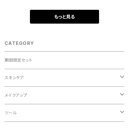
もっと見る
CATEGORY
期間限定セット
スキンケア
乳液・クリーム
メイクアップ
化粧水
ベース
ツール